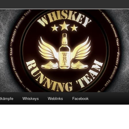
 Team
ning Team
tkämpfe
Whiskeys
Weblinks
Facebook