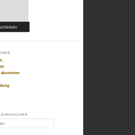
IONEN
um
utz
 abonieren
idung
 DURCHSUCHEN