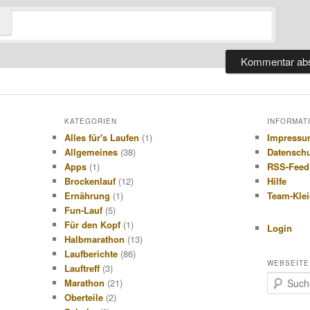
KATEGORIEN
INFORMAT
Alles für's Laufen
(1)
Impress
Allgemeines
(38)
Datensch
Apps
(1)
RSS-Feed
Brockenlauf
(12)
Hilfe
Ernährung
(1)
Team-Kle
Fun-Lauf
(5)
Für den Kopf
(1)
Login
Halbmarathon
(13)
Laufberichte
(86)
WEBSEITE
Lauftreff
(3)
S
Marathon
(21)
u
Oberteile
(2)
c