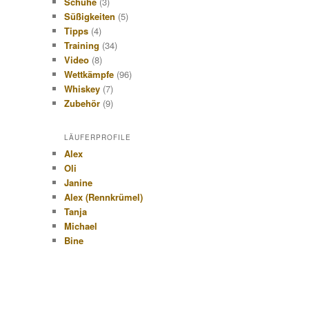
Schuhe
(3)
h
Süßigkeiten
(5)
e
Tipps
(4)
n
Training
(34)
Video
(8)
Wettkämpfe
(96)
Whiskey
(7)
Zubehör
(9)
LÄUFERPROFILE
Alex
Oli
Janine
Alex (Rennkrümel)
Tanja
Michael
Bine