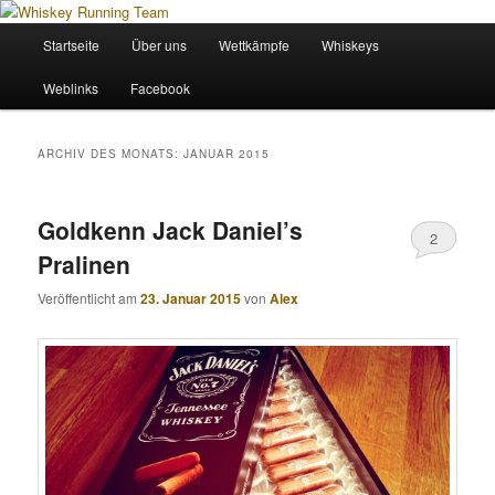
Zum
Zum
Wir sind das Whiskey Running Team
primären
sekundären
Hauptmenü
Startseite
Über uns
Wettkämpfe
Whiskeys
Inhalt
Inhalt
springen
springen
Whiskey Running Team
Weblinks
Facebook
ARCHIV DES MONATS:
JANUAR 2015
Goldkenn Jack Daniel’s
2
Pralinen
Veröffentlicht am
23. Januar 2015
von
Alex