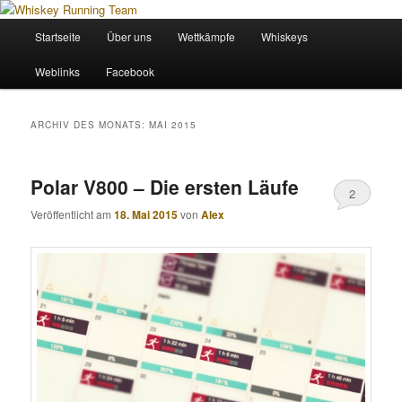
Zum
Zum
Wir sind das Whiskey Running Team
primären
sekundären
Hauptmenü
Startseite
Über uns
Wettkämpfe
Whiskeys
Inhalt
Inhalt
springen
springen
Whiskey Running Team
Weblinks
Facebook
ARCHIV DES MONATS:
MAI 2015
Polar V800 – Die ersten Läufe
2
Veröffentlicht am
18. Mai 2015
von
Alex