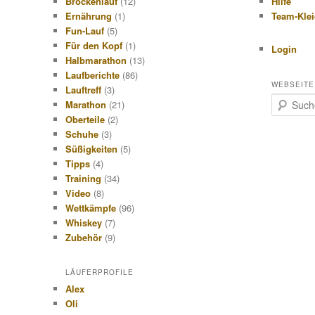
Brockenlauf
(12)
Hilfe
Ernährung
(1)
Team-Kle
Fun-Lauf
(5)
Für den Kopf
(1)
Login
Halbmarathon
(13)
Laufberichte
(86)
WEBSEITE
Lauftreff
(3)
S
Marathon
(21)
u
Oberteile
(2)
c
Schuhe
(3)
h
Süßigkeiten
(5)
e
Tipps
(4)
n
Training
(34)
Video
(8)
Wettkämpfe
(96)
Whiskey
(7)
Zubehör
(9)
LÄUFERPROFILE
Alex
Oli