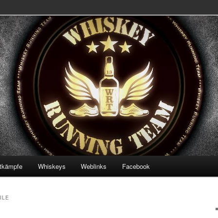
 Team
ning Team
tkämpfe
Whiskeys
Weblinks
Facebook
ILE