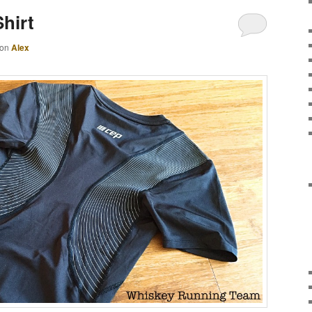
hirt
von
Alex