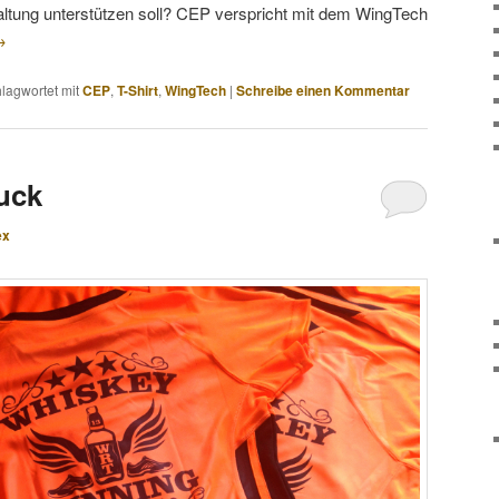
haltung unterstützen soll? CEP verspricht mit dem WingTech
→
lagwortet mit
CEP
,
T-Shirt
,
WingTech
|
Schreibe einen Kommentar
uck
ex