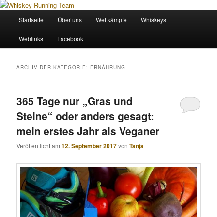
Zum
Zum
Wir sind das Whiskey Running Team
primären
sekundären
Hauptmenü
Startseite
Über uns
Wettkämpfe
Whiskeys
Inhalt
Inhalt
springen
springen
Whiskey Running Team
Weblinks
Facebook
ARCHIV DER KATEGORIE:
ERNÄHRUNG
365 Tage nur „Gras und
Steine“ oder anders gesagt:
mein erstes Jahr als Veganer
Veröffentlicht am
12. September 2017
von
Tanja