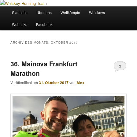
Zum
Zum
Wir sind das Whiskey Running Team
primären
sekundären
Hauptmenü
Startseite
Über uns
Wettkämpfe
Whiskeys
Inhalt
Inhalt
springen
springen
Whiskey Running Team
Weblinks
Facebook
ARCHIV DES MONATS:
OKTOBER 2017
36. Mainova Frankfurt
3
Marathon
Veröffentlicht am
31. Oktober 2017
von
Alex