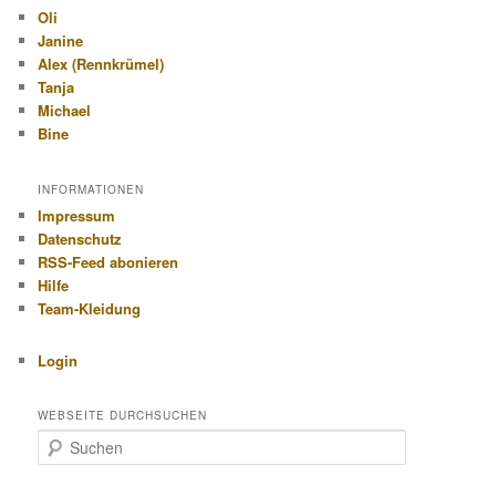
Oli
Janine
Alex (Rennkrümel)
Tanja
Michael
Bine
INFORMATIONEN
Impressum
Datenschutz
RSS-Feed abonieren
Hilfe
Team-Kleidung
Login
WEBSEITE DURCHSUCHEN
S
u
c