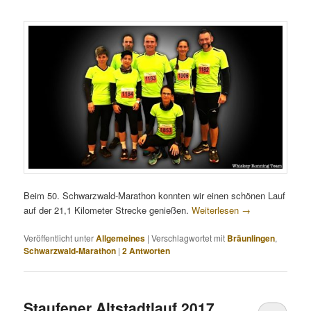
Beim 50. Schwarzwald-Marathon konnten wir einen schönen Lauf
auf der 21,1 Kilometer Strecke genießen.
Weiterlesen
→
Veröffentlicht unter
Allgemeines
|
Verschlagwortet mit
Bräunlingen
,
Schwarzwald-Marathon
|
2
Antworten
Staufener Altstadtlauf 2017