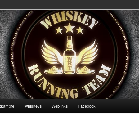
 Team
ning Team
tkämpfe
Whiskeys
Weblinks
Facebook