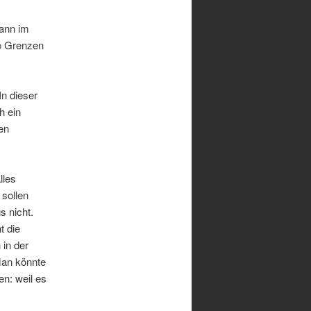
dann im
ne Grenzen
In dieser
h ein
en
lles
 sollen
s nicht.
t die
 in der
Man könnte
n: weil es