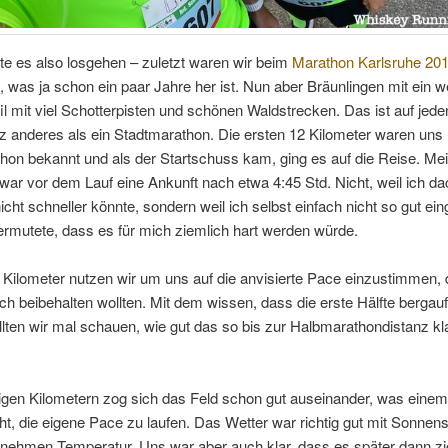
lte es also losgehen – zuletzt waren wir beim
Marathon Karlsruhe 20
 was ja schon ein paar Jahre her ist. Nun aber Bräunlingen mit ein w
l mit viel Schotterpisten und schönen Waldstrecken. Das ist auf jeden
z anderes als ein Stadtmarathon. Die ersten 12 Kilometer waren un
hon bekannt und als der Startschuss kam, ging es auf die Reise. Me
ar vor dem Lauf eine Ankunft nach etwa 4:45 Std. Nicht, weil ich da
icht schneller könnte, sondern weil ich selbst einfach nicht so gut eing
rmutete, dass es für mich ziemlich hart werden würde.
 Kilometer nutzen wir um uns auf die anvisierte Pace einzustimmen, d
ch beibehalten wollten. Mit dem wissen, dass die erste Hälfte bergau
lten wir mal schauen, wie gut das so bis zur Halbmarathondistanz k
gen Kilometern zog sich das Feld schon gut auseinander, was einem
ht, die eigene Pace zu laufen. Das Wetter war richtig gut mit Sonnen
enehmen Temperatur. Uns war aber auch klar, dass es später dann zi