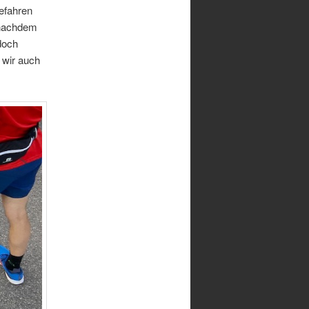
efahren
 nachdem
doch
 wir auch