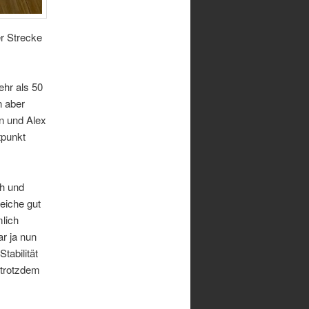
r Strecke
ehr als 50
n aber
n und Alex
tpunkt
ch und
reiche gut
mlich
r ja nun
tabilität
 trotzdem