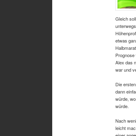
Gleich sol
unterwegs,
Höhenprofi
etwas gan
Halbmarat
Prognose w
Alex das n
war und ve
Die ersten
dann einfa
würde, wol
würde.
Nach weni
leicht mac
einer ang