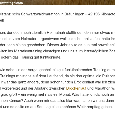
 Distanz beim Schwarzwaldmarathon in Bräunlingen – 42,195 Kilomete
el!
on, der doch noch ziemlich Heimatnah stattfindet, denn nur etwas m
sind es vom Heimatort. Irgendwann wollte ich ihn mal laufen, hatte ih
er nach hinten geschoben. Dieses Jahr sollte es nun mal soweit sei
llten ins Marathontraining einsteigen und uns zum letztmöglichen Zei
sofern das Training gut funktionierte.
 wie schon in der Vergangenheit ein gut funktionierendes Training dur
 Trainings meistens auf dem Laufband, da sie dort optimal die Pulsbe
i mir war das ganz anders, denn schon für den Brockenlauf war ich zie
 vorbereitet und der Abstand zwischen
Brockenlauf
und Marathon wa
 grad groß – ein wenig mehr als ein Monat. Was hätte ich da noch an S
nnen können? Auch wenn mir das alles klar war, hatten wir uns dann
t und so sollte es am Sonntag einen schönen Wettkampftag geben.