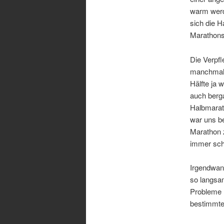
warm werde
sich die H
Marathons
Die Verpf
manchmal 
Hälfte ja 
auch berga
Halbmarath
war uns be
Marathon z
immer sch
Irgendwan
so langsa
Probleme m
bestimmten