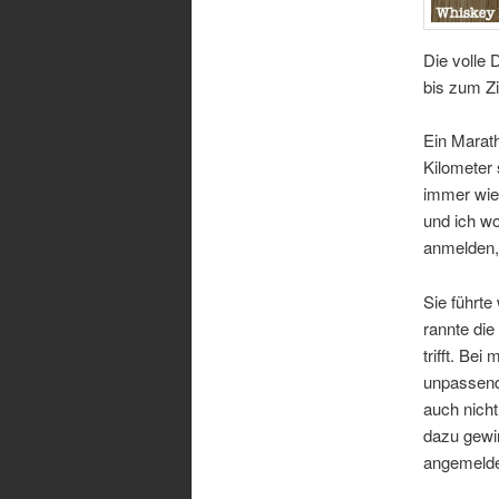
Die volle
bis zum Zi
Ein Marath
Kilometer 
immer wied
und ich wo
anmelden, 
Sie führte
rannte die
trifft. Be
unpassend
auch nicht
dazu gewi
angemelde