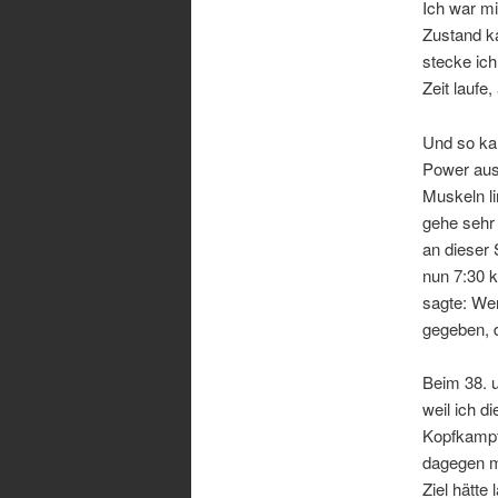
Ich war m
Zustand k
stecke ich
Zeit laufe
Und so ka
Power ausb
Muskeln li
gehe sehr 
an dieser 
nun 7:30 
sagte: We
gegeben, 
Beim 38. u
weil ich d
Kopfkampf,
dagegen ma
Ziel hätte