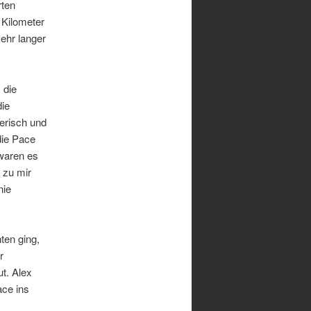
rten
 Kilometer
sehr langer
 die
die
rerisch und
die Pace
 waren es
 zu mir
nie
ten ging,
r
t. Alex
ace ins