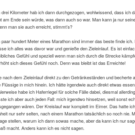
n drei Kilometer hab ich dann durchgezogen, wohlwissend, dass ich 
lut am Ende sein würde, was dann auch so war. Man kann ja nur sei
enn man sie auch erreicht, stimmt’s?
n paar hundert Meter eines Marathon sind immer das beste finde ich. 
sse ich alles was davor war und genieße den Zieleinlauf. Es ist einfac
ibliches Gefühl und speziell wenn man sich durch die Strecke kämpf
höht sich dieses Gefühl noch. Denn was bleibt ist das Erreichte!
 nach dem Zieleinlauf direkt zu den Getränkeständen und becherte a
 Flüssige in mich hinein. Ich hätte irgendwie auch direkt etwas essen
erweise habe ich Haferriegel für solche Fälle dabei, diesmal allerding
te ich aber auch jeden Fall: mich irgendwo hinsetzen, weil sonst ech
sgegangen wären. Der Kreislauf war komplett im Eimer. Das hatte ich
eit nur sehr selten, nach einem Marathon tatsächlich so noch nie. 
rage stellen, warum ich dann sowas mache, aber da kann ich nur sage
paß macht. Anders kann ich es nicht sagen.