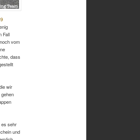
19
enig
 Fall
s noch vom
ine
chte, dass
estellt
ie wir
f gehen
lappen
 es sehr
schein und
emlich