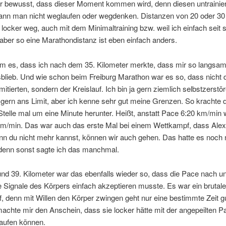
ir bewusst, dass dieser Moment kommen wird, denn diesen untrainie
ann man nicht weglaufen oder wegdenken. Distanzen von 20 oder 30
 locker weg, auch mit dem Minimaltraining bzw. weil ich einfach seit 
, aber so eine Marathondistanz ist eben einfach anders.
m es, dass ich nach dem 35. Kilometer merkte, dass mir so langsam
lieb. Und wie schon beim Freiburg Marathon war es so, dass nicht 
mitierten, sondern der Kreislauf. Ich bin ja gern ziemlich selbstzerstö
gern ans Limit, aber ich kenne sehr gut meine Grenzen. So krachte 
Stelle mal um eine Minute herunter. Heißt, anstatt Pace 6:20 km/min
km/min. Das war auch das erste Mal bei einem Wettkampf, dass Alex
nn du nicht mehr kannst, können wir auch gehen. Das hatte es noch 
denn sonst sagte ich das manchmal.
nd 39. Kilometer war das ebenfalls wieder so, dass die Pace nach un
ie Signale des Körpers einfach akzeptieren musste. Es war ein brutale
 denn mit Willen den Körper zwingen geht nur eine bestimmte Zeit gu
chte mir den Anschein, dass sie locker hätte mit der angepeilten P
 laufen können.