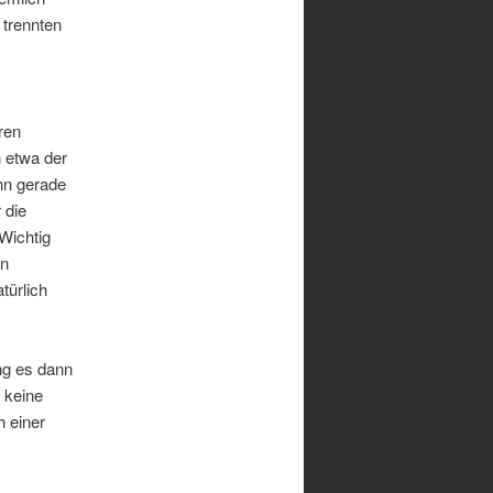
 trennten
ren
 etwa der
enn gerade
 die
Wichtig
in
türlich
ng es dann
 keine
h einer