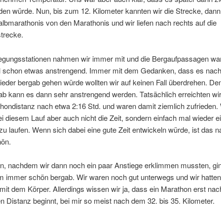
n würde. Nun, bis zum 12. Kilometer kannten wir die Strecke, dann
albmarathonis von den Marathonis und wir liefen nach rechts auf die
trecke.
legungsstationen nahmen wir immer mit und die Bergaufpassagen wa
schon etwas anstrengend. Immer mit dem Gedanken, dass es nach
wieder bergab gehen würde wollten wir auf keinen Fall überdrehen. D
b kann es dann sehr anstrengend werden. Tatsächlich erreichten wir
ondistanz nach etwa 2:16 Std. und waren damit ziemlich zufrieden. 
i diesem Lauf aber auch nicht die Zeit, sondern einfach mal wieder e
u laufen. Wenn sich dabei eine gute Zeit entwickeln würde, ist das na
ön.
n, nachdem wir dann noch ein paar Anstiege erklimmen mussten, gi
m immer schön bergab. Wir waren noch gut unterwegs und wir hatten
it dem Körper. Allerdings wissen wir ja, dass ein Marathon erst nac
 Distanz beginnt, bei mir so meist nach dem 32. bis 35. Kilometer.