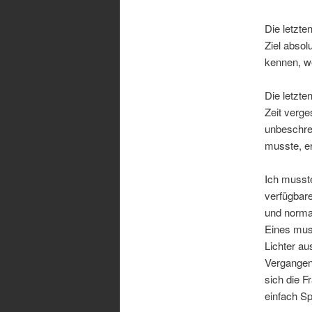
Die letzte
Ziel abso
kennen, w
Die letzte
Zeit verge
unbeschre
musste, er
Ich musste
verfügbare
und normal
Eines muss
Lichter au
Vergangenh
sich die F
einfach S