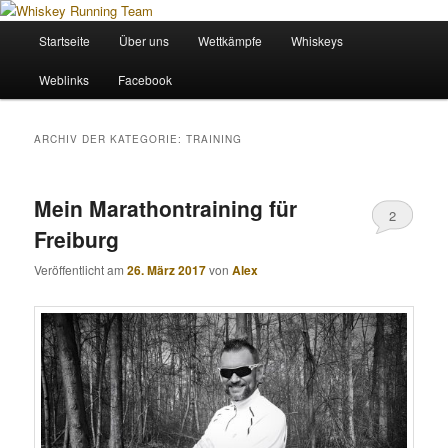
Zum
Zum
Wir sind das Whiskey Running Team
primären
sekundären
Hauptmenü
Startseite
Über uns
Wettkämpfe
Whiskeys
Inhalt
Inhalt
springen
springen
Whiskey Running Team
Weblinks
Facebook
ARCHIV DER KATEGORIE:
TRAINING
Mein Marathontraining für
2
Freiburg
Veröffentlicht am
26. März 2017
von
Alex