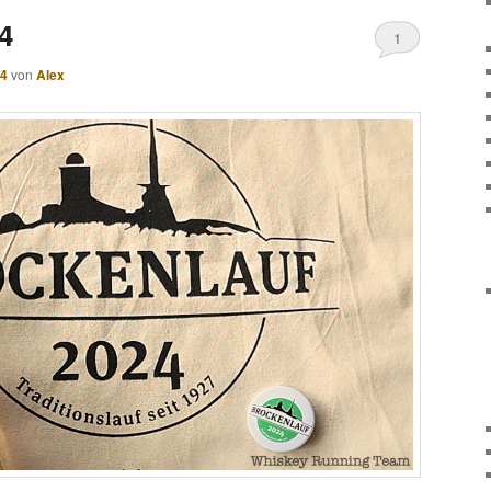
4
1
24
von
Alex