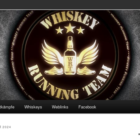
 Team
ning Team
tkämpfe
Whiskeys
Weblinks
Facebook
 2024