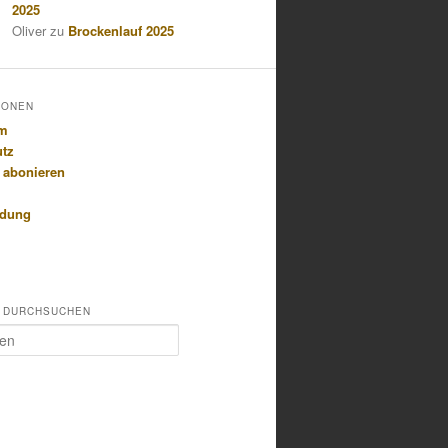
2025
Oliver
zu
Brockenlauf 2025
IONEN
um
utz
 abonieren
idung
 DURCHSUCHEN