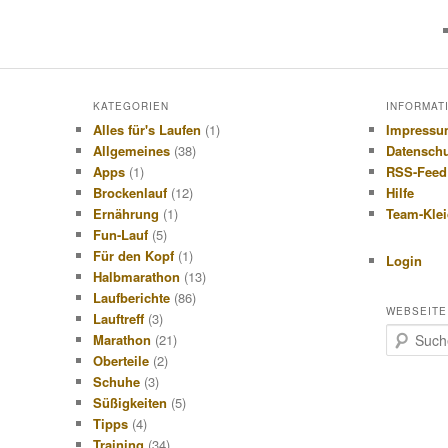
KATEGORIEN
INFORMAT
Alles für's Laufen
(1)
Impress
Allgemeines
(38)
Datensch
Apps
(1)
RSS-Feed
Brockenlauf
(12)
Hilfe
Ernährung
(1)
Team-Kle
Fun-Lauf
(5)
Für den Kopf
(1)
Login
Halbmarathon
(13)
Laufberichte
(86)
WEBSEITE
Lauftreff
(3)
S
Marathon
(21)
u
Oberteile
(2)
c
Schuhe
(3)
h
Süßigkeiten
(5)
e
Tipps
(4)
n
Training
(34)