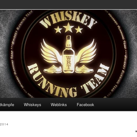
 Team
ning Team
tkämpfe
Whiskeys
Weblinks
Facebook
2014