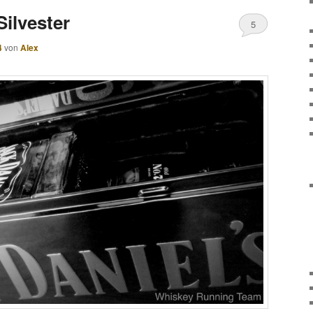
ilvester
5
4
von
Alex