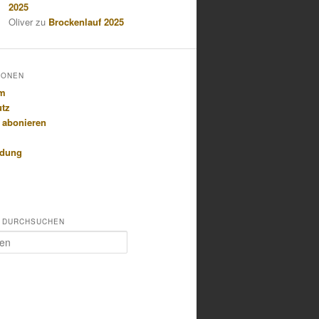
2025
Oliver
zu
Brockenlauf 2025
IONEN
um
utz
 abonieren
idung
 DURCHSUCHEN