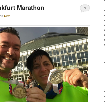
nkfurt Marathon
3
von
Alex