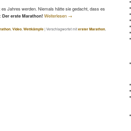
ht es Jahres werden. Niemals hätte sie gedacht, dass es
:
Der erste Marathon!
Weiterlesen
→
rathon
,
Video
,
Wettkämpfe
|
Verschlagwortet mit
erster Marathon
,