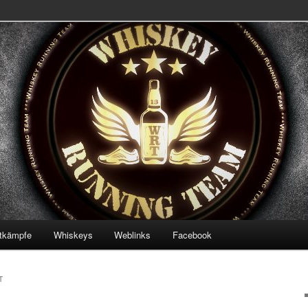
 Team
ning Team
tkämpfe
Whiskeys
Weblinks
Facebook
T