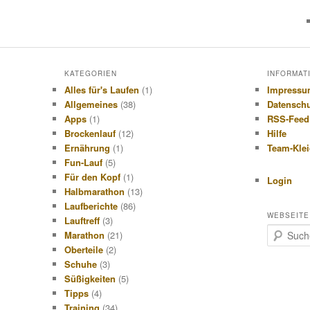
KATEGORIEN
INFORMAT
Alles für's Laufen
(1)
Impress
Allgemeines
(38)
Datensch
Apps
(1)
RSS-Feed
Brockenlauf
(12)
Hilfe
Ernährung
(1)
Team-Kle
Fun-Lauf
(5)
Für den Kopf
(1)
Login
Halbmarathon
(13)
Laufberichte
(86)
WEBSEITE
Lauftreff
(3)
S
Marathon
(21)
u
Oberteile
(2)
c
Schuhe
(3)
h
Süßigkeiten
(5)
e
Tipps
(4)
n
Training
(34)