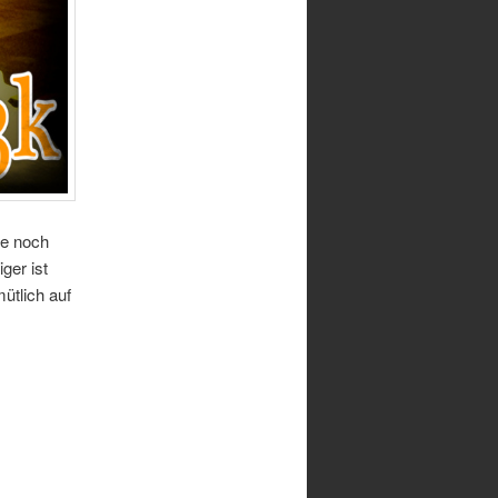
te noch
ger ist
ütlich auf