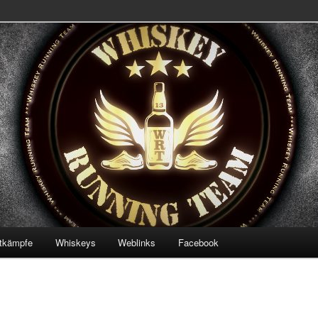
 Team
ning Team
tkämpfe
Whiskeys
Weblinks
Facebook