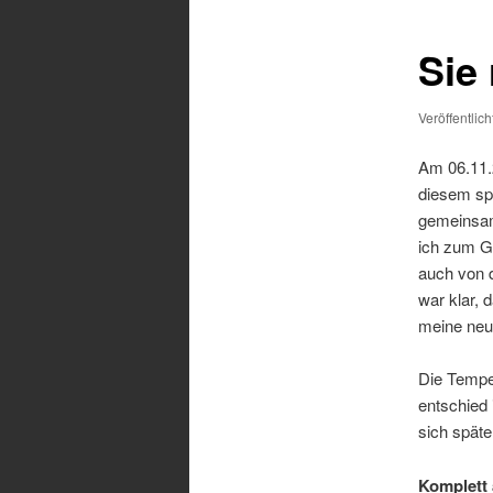
Sie
Veröffentlic
Am 06.11.2
diesem spe
gemeinsam 
ich zum Gl
auch von 
war klar, 
meine ne
Die Tempe
entschied 
sich späte
Komplett 