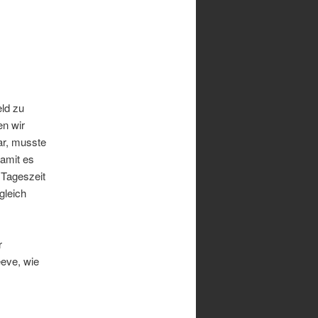
ld zu
en wir
ar, musste
damit es
 Tageszeit
gleich
r
eeve, wie