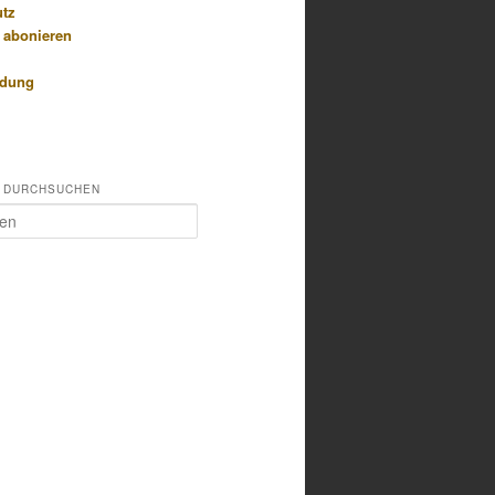
utz
 abonieren
idung
 DURCHSUCHEN