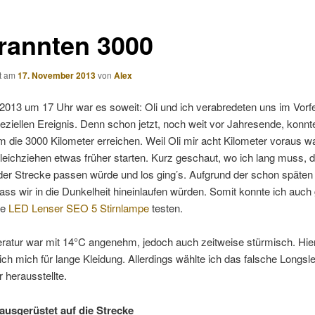
 rannten 3000
ht am
17. November 2013
von
Alex
013 um 17 Uhr war es soweit: Oli und ich verabredeten uns im Vorfe
ziellen Ereignis. Denn schon jetzt, noch weit vor Jahresende, konnt
die 3000 Kilometer erreichen. Weil Oli mir acht Kilometer voraus w
eichziehen etwas früher starten. Kurz geschaut, wo ich lang muss, 
der Strecke passen würde und los ging’s. Aufgrund der schon späten
dass wir in die Dunkelheit hineinlaufen würden. Somit konnte ich auch 
ue
LED Lenser SEO 5 Stirnlampe
testen.
ratur war mit 14°C angenehm, jedoch auch zeitweise stürmisch. Hie
ich mich für lange Kleidung. Allerdings wählte ich das falsche Longsl
r herausstellte.
ausgerüstet auf die Strecke