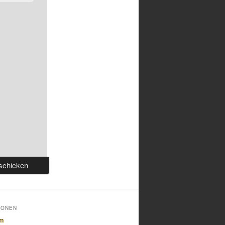
IONEN
um