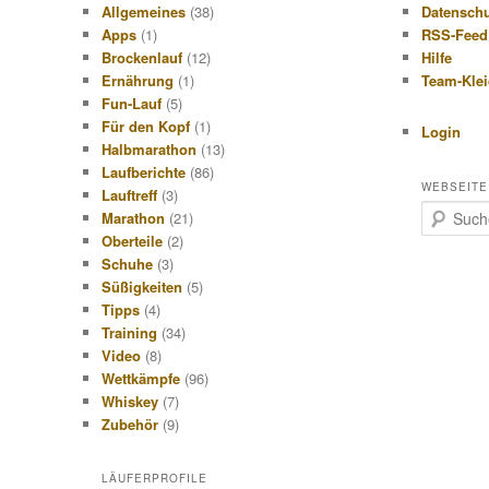
Allgemeines
(38)
Datensch
Apps
(1)
RSS-Feed
Brockenlauf
(12)
Hilfe
Ernährung
(1)
Team-Kle
Fun-Lauf
(5)
Für den Kopf
(1)
Login
Halbmarathon
(13)
Laufberichte
(86)
WEBSEITE
Lauftreff
(3)
S
Marathon
(21)
u
Oberteile
(2)
c
Schuhe
(3)
h
Süßigkeiten
(5)
e
Tipps
(4)
n
Training
(34)
Video
(8)
Wettkämpfe
(96)
Whiskey
(7)
Zubehör
(9)
LÄUFERPROFILE