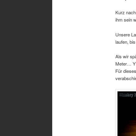
Kurz nach 
ihm sein w
Unsere La
laufen, bi
Als wir sp
Meter… YE
Für dieses
verabschi