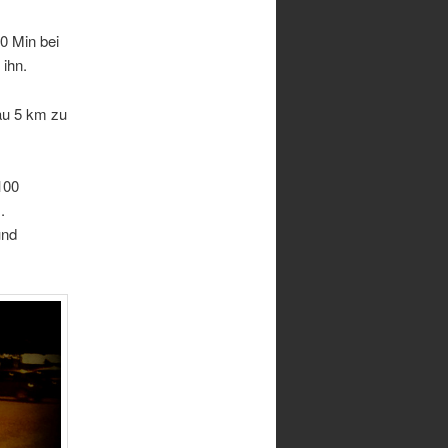
50 Min bei
ihn.
au 5 km zu
100
.
und