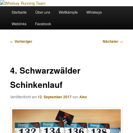
Zum
Wir sind das Whiskey Running Team
primären
Hauptmenü
Startseite
Über uns
Wettkämpfe
Whiskeys
Inhalt
springen
Whiskey Running Team
Weblinks
Facebook
Beitragsnavigation
←
Vorheriger
Nächster
→
4. Schwarzwälder
Schinkenlauf
Veröffentlicht am
12. September 2017
von
Alex