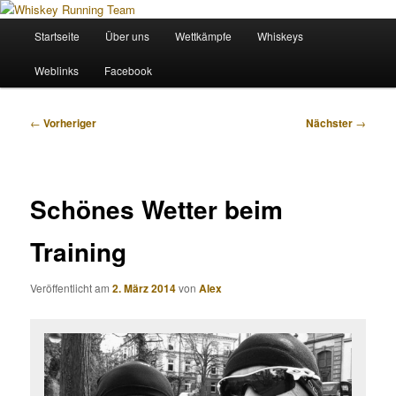
Zum
Wir sind das Whiskey Running Team
primären
Hauptmenü
Startseite
Über uns
Wettkämpfe
Whiskeys
Inhalt
springen
Whiskey Running Team
Weblinks
Facebook
Beitragsnavigation
←
Vorheriger
Nächster
→
Schönes Wetter beim
Training
Veröffentlicht am
2. März 2014
von
Alex