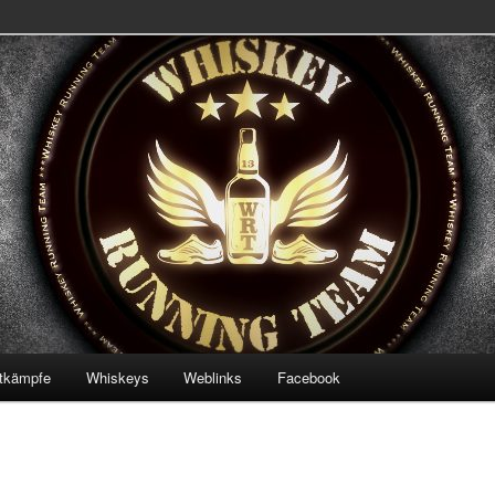
 Team
ning Team
tkämpfe
Whiskeys
Weblinks
Facebook