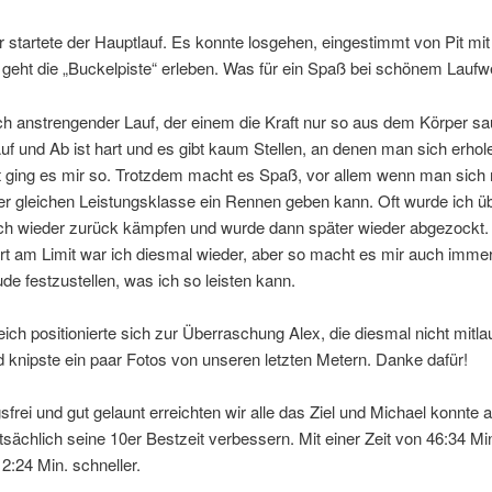
startete der Hauptlauf. Es konnte losgehen, eingestimmt von Pit mi
 geht die „Buckelpiste“ erleben. Was für ein Spaß bei schönem Laufwe
ch anstrengender Lauf, der einem die Kraft nur so aus dem Körper sa
uf und Ab ist hart und es gibt kaum Stellen, an denen man sich erhol
 ging es mir so. Trotzdem macht es Spaß, vor allem wenn man sich m
r gleichen Leistungsklasse ein Rennen geben kann. Oft wurde ich üb
ch wieder zurück kämpfen und wurde dann später wieder abgezockt
t am Limit war ich diesmal wieder, aber so macht es mir auch imme
de festzustellen, was ich so leisten kann.
eich positionierte sich zur Überraschung Alex, die diesmal nicht mitla
 knipste ein paar Fotos von unseren letzten Metern. Danke dafür!
sfrei und gut gelaunt erreichten wir alle das Ziel und Michael konnte a
tsächlich seine 10er Bestzeit verbessern. Mit einer Zeit von 46:34 Mi
 2:24 Min. schneller.