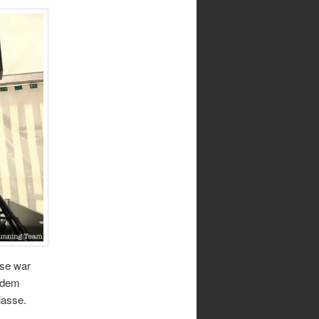
ase war
tzdem
lasse.