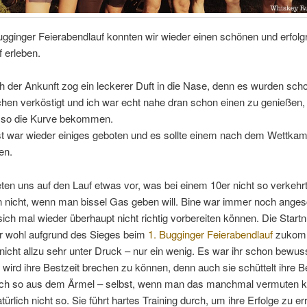
gginger Feierabendlauf konnten wir wieder einen schönen und erfolg
 erleben.
h der Ankunft zog ein leckerer Duft in die Nase, denn es wurden scho
en verköstigt und ich war echt nahe dran schon einen zu genießen,
 so die Kurve bekommen.
t war wieder einiges geboten und es sollte einem nach dem Wettkam
en.
eten uns auf den Lauf etwas vor, was bei einem 10er nicht so verkehrt 
n nicht, wenn man bissel Gas geben will. Bine war immer noch ange
sich mal wieder überhaupt nicht richtig vorbereiten können. Die Star
hr wohl aufgrund des Sieges beim
1. Bugginger Feierabendlauf
zukomm
 nicht allzu sehr unter Druck – nur ein wenig. Es war ihr schon bewus
wird ihre Bestzeit brechen zu können, denn auch sie schüttelt ihre B
fach so aus dem Ärmel – selbst, wenn man das manchmal vermuten k
türlich nicht so. Sie führt hartes Training durch, um ihre Erfolge zu er