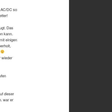
t AC/DC so
tter!
ugt. Das
en kann.
it einigen
erholt,
.
r wieder
ufen
uf dieser
n. war er