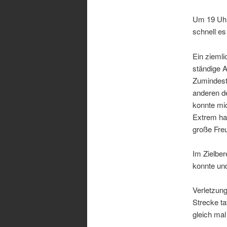
Um 19 Uhr 
schnell es
Ein ziemli
ständige A
Zumindest
anderen de
konnte mi
Extrem har
große Freu
Im Zielber
konnte und
Verletzung
Strecke ta
gleich mal