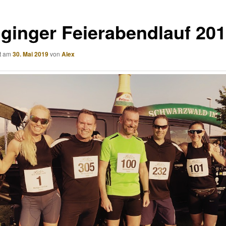
ginger Feierabendlauf 20
ht am
30. Mai 2019
von
Alex