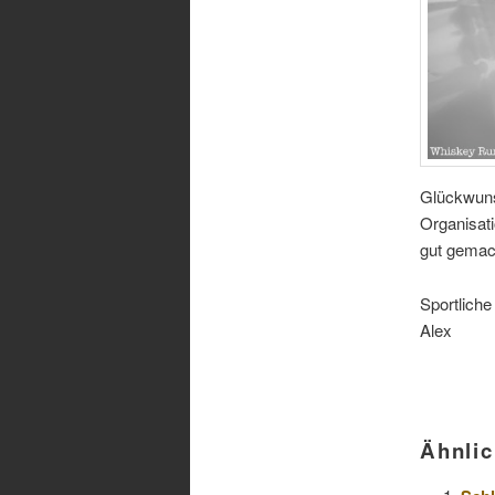
Glückwunsc
Organisati
gut gemac
Sportlich
Alex
Ähnlic