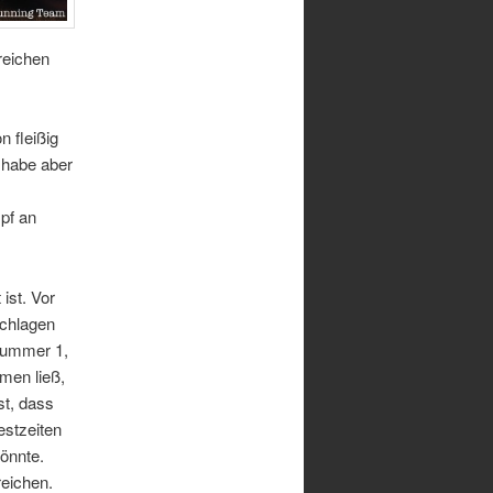
reichen
n fleißig
 habe aber
pf an
ist. Vor
schlagen
tnummer 1,
en ließ,
st, dass
estzeiten
önnte.
reichen.