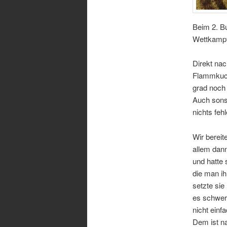
Beim 2. Bu
Wettkampf
Direkt nac
Flammkuch
grad noch
Auch sons
nichts fehl
Wir bereit
allem dan
und hatte 
die man i
setzte sie
es schwer 
nicht ein
Dem ist na