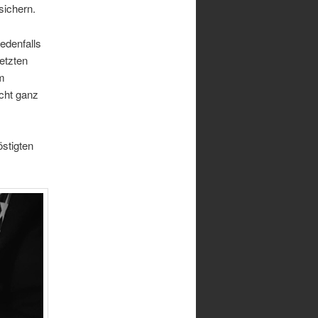
sichern.
jedenfalls
etzten
Im
icht ganz
östigten