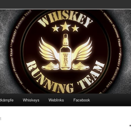
 Team
ning Team
tkämpfe
Whiskeys
Weblinks
Facebook
E