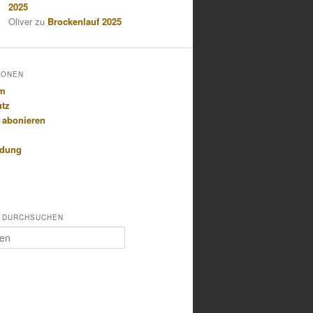
2025
Oliver
zu
Brockenlauf 2025
IONEN
um
utz
 abonieren
idung
 DURCHSUCHEN