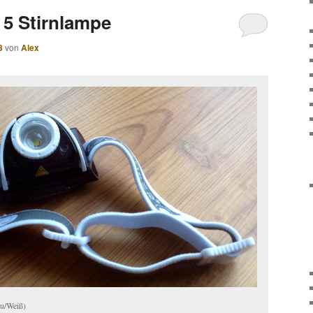
5 Stirnlampe
3
von
Alex
u/Weiß)