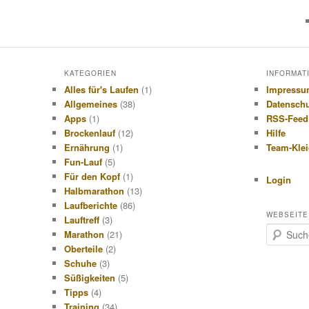
KATEGORIEN
INFORMAT
Alles für's Laufen
(1)
Impress
Allgemeines
(38)
Datensch
Apps
(1)
RSS-Feed
Brockenlauf
(12)
Hilfe
Ernährung
(1)
Team-Kle
Fun-Lauf
(5)
Für den Kopf
(1)
Login
Halbmarathon
(13)
Laufberichte
(86)
WEBSEITE
Lauftreff
(3)
S
Marathon
(21)
u
Oberteile
(2)
c
Schuhe
(3)
h
Süßigkeiten
(5)
e
Tipps
(4)
n
Training
(34)