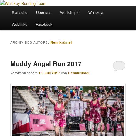
Zum
Zum
Wir sind das Whiskey Running Team
primären
sekundären
Hauptmenü
Startseite
Über uns
Wettkämpfe
Whiskeys
Inhalt
Inhalt
springen
springen
Whiskey Running Team
Weblinks
Facebook
Rennkrümel
ARCHIV DES AUTORS:
Muddy Angel Run 2017
Veröffentlicht am
15. Juli 2017
von
Rennkrümel