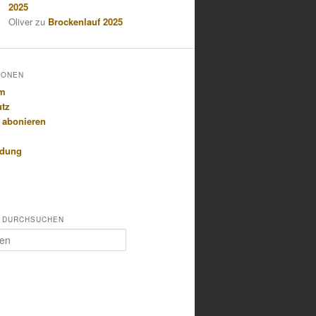
2025
Oliver
zu
Brockenlauf 2025
IONEN
um
utz
 abonieren
idung
 DURCHSUCHEN