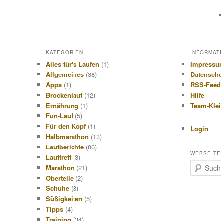
KATEGORIEN
INFORMAT
Alles für's Laufen
(1)
Impress
Allgemeines
(38)
Datensch
Apps
(1)
RSS-Feed
Brockenlauf
(12)
Hilfe
Ernährung
(1)
Team-Kle
Fun-Lauf
(5)
Für den Kopf
(1)
Login
Halbmarathon
(13)
Laufberichte
(86)
WEBSEITE
Lauftreff
(3)
S
Marathon
(21)
u
Oberteile
(2)
c
Schuhe
(3)
h
Süßigkeiten
(5)
e
Tipps
(4)
n
Training
(34)