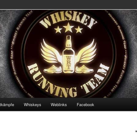
 Team
ning Team
tkämpfe
Whiskeys
Weblinks
Facebook