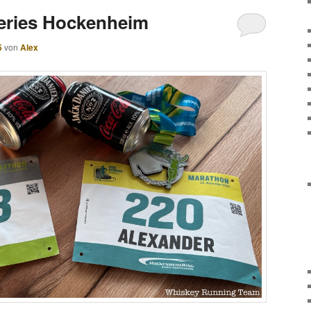
eries Hockenheim
5
von
Alex