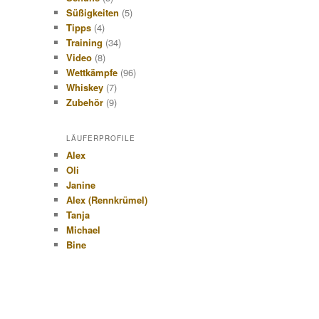
h
Süßigkeiten
(5)
e
Tipps
(4)
n
Training
(34)
Video
(8)
Wettkämpfe
(96)
Whiskey
(7)
Zubehör
(9)
LÄUFERPROFILE
Alex
Oli
Janine
Alex (Rennkrümel)
Tanja
Michael
Bine