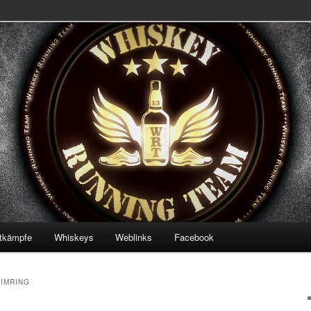
 Team
ning Team
tkämpfe
Whiskeys
Weblinks
Facebook
IMRING