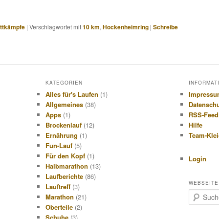
ttkämpfe
|
Verschlagwortet mit
10 km
,
Hockenheimring
|
Schreibe
KATEGORIEN
INFORMAT
Alles für's Laufen
(1)
Impress
Allgemeines
(38)
Datensch
Apps
(1)
RSS-Feed
Brockenlauf
(12)
Hilfe
Ernährung
(1)
Team-Kle
Fun-Lauf
(5)
Für den Kopf
(1)
Login
Halbmarathon
(13)
Laufberichte
(86)
WEBSEITE
Lauftreff
(3)
S
Marathon
(21)
u
Oberteile
(2)
c
Schuhe
(3)