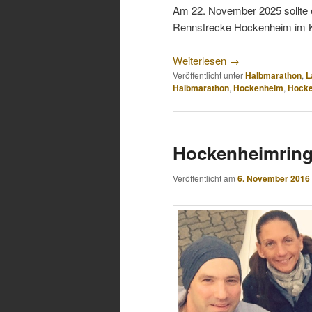
Am 22. November 2025 sollte es
Rennstrecke Hockenheim im K
Weiterlesen
→
Veröffentlicht unter
Halbmarathon
,
L
Halbmarathon
,
Hockenheim
,
Hocke
Hockenheimring
Veröffentlicht am
6. November 2016