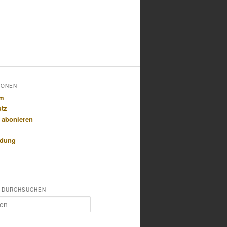
IONEN
um
utz
 abonieren
idung
 DURCHSUCHEN