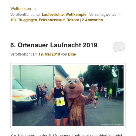
Weiterlesen
→
Veröffentlicht unter
Laufberichte
,
Wettkämpfe
|
Verschlagwortet mit
10k
,
Buggingen
,
Feierabendlauf
,
Rekord
|
2
Antworten
6. Ortenauer Laufnacht 2019
Veröffentlicht am
19. Mai 2019
von
Bine
Zur Teilnahme an der 6. Ortenauer Laufnacht entschied ich mich