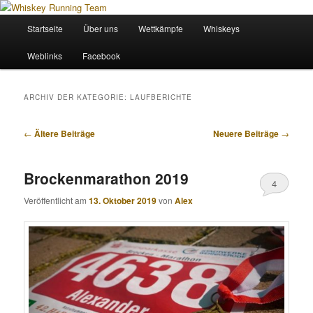
Zum
Zum
Wir sind das Whiskey Running Team
primären
sekundären
Hauptmenü
Startseite
Über uns
Wettkämpfe
Whiskeys
Inhalt
Inhalt
springen
springen
Whiskey Running Team
Weblinks
Facebook
ARCHIV DER KATEGORIE:
LAUFBERICHTE
Beitragsnavigation
←
Ältere Beiträge
Neuere Beiträge
→
Brockenmarathon 2019
4
Veröffentlicht am
13. Oktober 2019
von
Alex