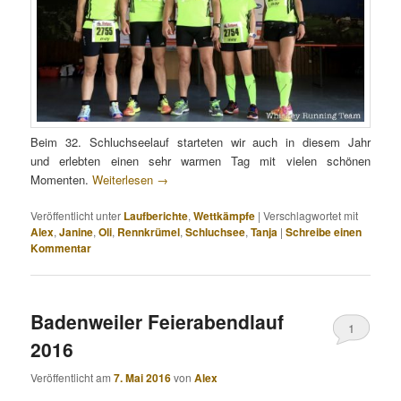
Beim 32. Schluchseelauf starteten wir auch in diesem Jahr
und erlebten einen sehr warmen Tag mit vielen schönen
Momenten.
Weiterlesen
→
Veröffentlicht unter
Laufberichte
,
Wettkämpfe
|
Verschlagwortet mit
Alex
,
Janine
,
Oli
,
Rennkrümel
,
Schluchsee
,
Tanja
|
Schreibe einen
Kommentar
Badenweiler Feierabendlauf
1
2016
Veröffentlicht am
7. Mai 2016
von
Alex