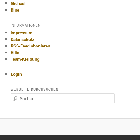
Michael
Bine
INFORMATIONEN
Impressum
Datenschutz
RSS-Feed abonieren
Hilfe
Team-Kleidung
Login
WEBSEITE DURCHSUCHEN
S
u
c
h
e
n