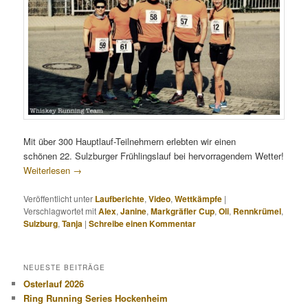
Mit über 300 Hauptlauf-Teilnehmern erlebten wir einen
schönen 22. Sulzburger Frühlingslauf bei hervorragendem Wetter!
Weiterlesen
→
Veröffentlicht unter
Laufberichte
,
Video
,
Wettkämpfe
|
Verschlagwortet mit
Alex
,
Janine
,
Markgräfler Cup
,
Oli
,
Rennkrümel
,
Sulzburg
,
Tanja
|
Schreibe einen Kommentar
NEUESTE BEITRÄGE
Osterlauf 2026
Ring Running Series Hockenheim