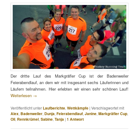
Der dritte Lauf des Markgräfler Cup ist der Badenweiler
Feierabendlauf, an dem wir mit insgesamt sechs Läuferinnen und
Läufern teilnahmen. Hier erlebten wir einen sehr schönen Lauf!
Weiterlesen
→
Veröffentlicht unter
Laufberichte
,
Wettkämpfe
|
Verschlagwortet mit
Alex
,
Badenweiler
,
Dunja
,
Feierabendlauf
,
Janine
,
Markgräfler Cup
,
Oli
,
Rennkrümel
,
Sabine
,
Tanja
|
1
Antwort