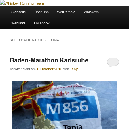
Zum
Zum
Wir sind das Whiskey Running Team
primären
sekundären
Hauptmenü
Startseite
Über uns
Wettkämpfe
Whiskeys
Inhalt
Inhalt
springen
springen
Whiskey Running Team
Weblinks
Facebook
SCHLAGWORT-ARCHIV:
TANJA
Baden-Marathon Karlsruhe
Veröffentlicht am
1. Oktober 2016
von
Tanja