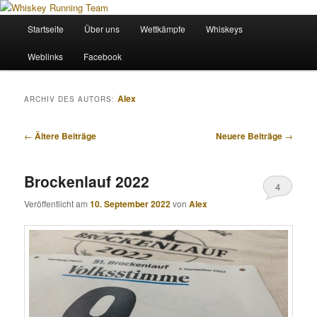
Zum
Zum
Wir sind das Whiskey Running Team
primären
sekundären
Hauptmenü
Startseite
Über uns
Wettkämpfe
Whiskeys
Inhalt
Inhalt
springen
springen
Whiskey Running Team
Weblinks
Facebook
Alex
ARCHIV DES AUTORS:
Beitragsnavigation
←
Ältere Beiträge
Neuere Beiträge
→
Brockenlauf 2022
4
Veröffentlicht am
10. September 2022
von
Alex